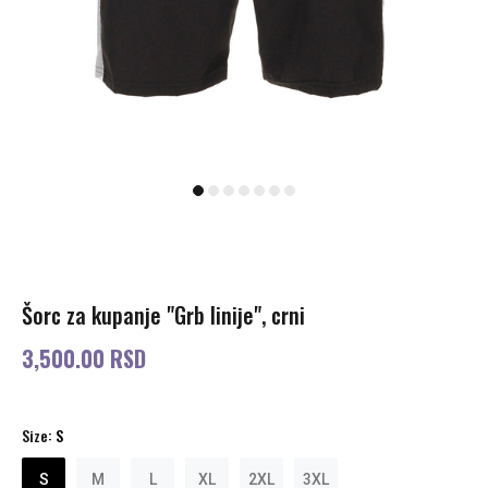
Šorc za kupanje "Grb linije", crni
3,500.00 RSD
Size:
S
S
M
L
XL
2XL
3XL