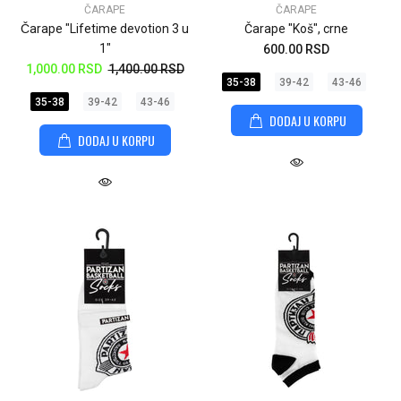
ČARAPE
ČARAPE
Čarape "Lifetime devotion 3 u
Čarape "Koš", crne
1"
600.00 RSD
1,000.00 RSD
1,400.00 RSD
35-38
39-42
43-46
35-38
39-42
43-46
DODAJ U KORPU
DODAJ U KORPU