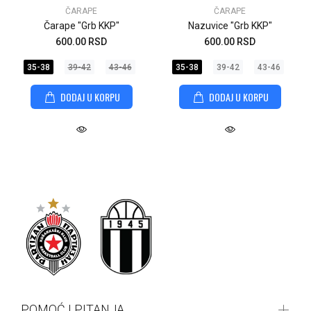
ČARAPE
ČARAPE
Čarape "Grb KKP"
Nazuvice "Grb KKP"
600.00 RSD
600.00 RSD
35-38
39-42
43-46
35-38
39-42
43-46
DODAJ U KORPU
DODAJ U KORPU
POMOĆ I PITANJA