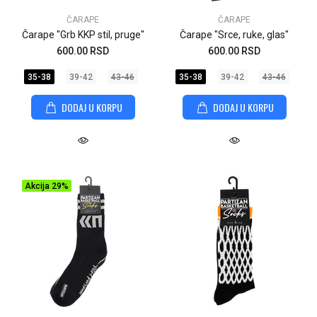
ČARAPE
ČARAPE
Čarape "Grb KKP stil, pruge"
Čarape "Srce, ruke, glas"
600.00 RSD
600.00 RSD
35-38
39-42
43-46
35-38
39-42
43-46
DODAJ U KORPU
DODAJ U KORPU
Akcija
29%