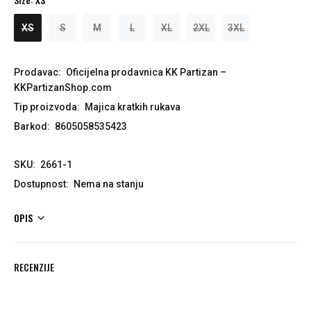
XS
S
M
L
XL
2XL
3XL
Prodavac:
Oficijelna prodavnica KK Partizan –
KKPartizanShop.com
Tip proizvoda:
Majica kratkih rukava
Barkod:
8605058535423
SKU:
2661-1
Dostupnost:
Nema na stanju
OPIS
RECENZIJE