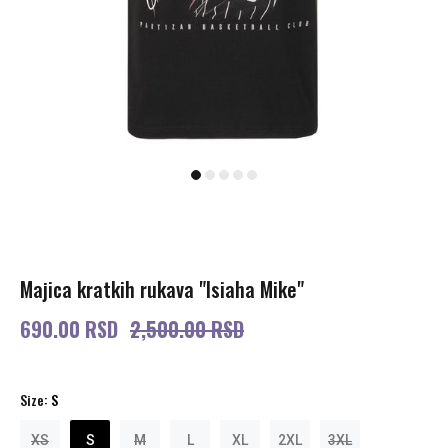
Majica kratkih rukava "Isiaha Mike"
690.00 RSD
2,500.00 RSD
Size:
S
XS
S
M
L
XL
2XL
3XL