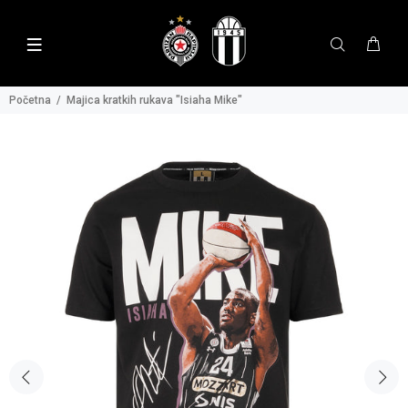
Početna
Majica kratkih rukava "Isiaha Mike"