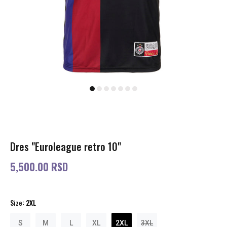
Dres "Euroleague retro 10"
5,500.00 RSD
Size:
2XL
S
M
L
XL
2XL
3XL