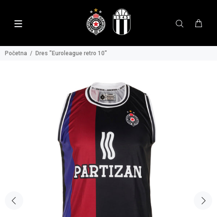
Početna
Dres "Euroleague retro 10"