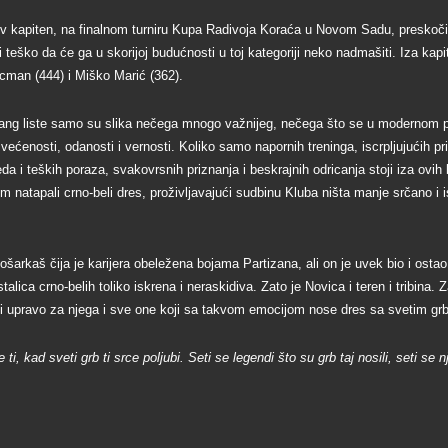
ov kapiten, na finalnom turniru Kupa Radivoja Koraća u Novom Sadu, preskočio
teško da će ga u skorijoj budućnosti u toj kategoriji neko nadmašiti. Iza kapit
man (444) i Miško Marić (362).
 rang liste samo su slika nečega mnogo važnijeg, nečega što se u modernom 
većenosti, odanosti i vernosti. Koliko samo napornih treninga, iscrpljujućih p
eda i teških poraza, svakovrsnih priznanja i beskrajnih odricanja stoji iza ovih
 natapali crno-beli dres, proživljavajući sudbinu Kluba ništa manje srčano i i
ošarkaš čija je karijera obeležena bojama Partizana, ali on je uvek bio i ostao 
alica crno-belih toliko iskrena i neraskidiva. Zato je Novica i teren i tribina. 
 upravo za njega i sve one koji sa takvom emocijom nose dres sa svetim gr
, kad sveti grb ti srce poljubi. Seti se legendi što su grb taj nosili, seti se nji