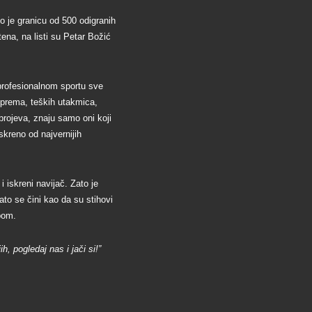
 je granicu od 500 odigranih
ena, na listi su Petar Božić
profesionalnom sportu sve
riprema, teških utakmica,
 brojeva, znaju samo oni koji
skreno od najvernijih
i iskreni navijač. Zato je
Zato se čini kao da su stihovi
bom.
h, pogledaj nas i jači si!”