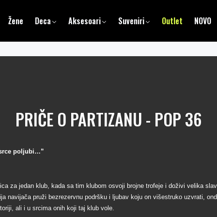
Žene
Deca
Aksesoari
Suveniri
Outlet
NOVO
PRIČE O PARTIZANU - POP 36
 srce poljubi…”
a za jedan klub, kada sa tim klubom osvoji brojne trofeje i doživi velika slavl
ja navijača pruži bezrezervnu podršku i ljubav koju on višestruko uzvrati, on
riji, ali i u srcima onih koji taj klub vole.