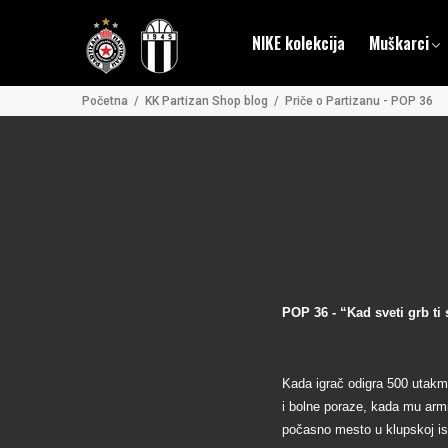
NIKE kolekcija
Muškarci
Početna
KK Partizan Shop blog
Priče o Partizanu - POP 36
POP 36 - “Kad sveti grb ti
Kada igrač odigra 500 utakmic
i bolne poraze, kada mu armi
počasno mesto u klupskoj isto