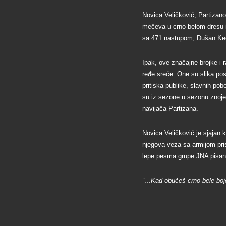
Novica Veličković, Partizan
mečeva u crno-belom dresu i 
sa 471 nastupom, Dušan Kec
Ipak, ove značajne brojke i
ređe sreće. One su slika pos
pritiska publike, slavnih pob
su iz sezone u sezonu znojem
navijača Partizana.
Novica Veličković je sjajan k
njegova veza sa armijom prist
lepe pesma grupe JNA pisani
“…Kad obučeš crno-bele boje ti