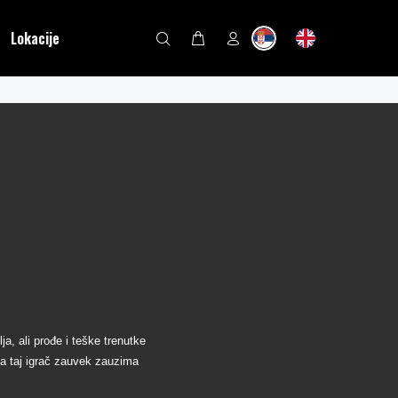
Lokacije
ja, ali prođe i teške trenutke
da taj igrač zauvek zauzima