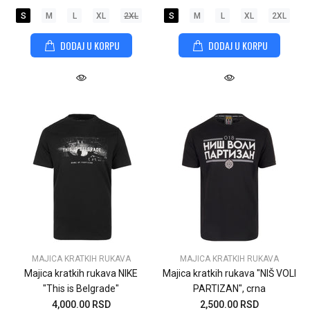
S
M
L
XL
2XL
S
M
L
XL
2XL
DODAJ U KORPU
DODAJ U KORPU
MAJICA KRATKIH RUKAVA
MAJICA KRATKIH RUKAVA
Majica kratkih rukava NIKE
Majica kratkih rukava "NIŠ VOLI
"This is Belgrade"
PARTIZAN", crna
4,000.00 RSD
2,500.00 RSD