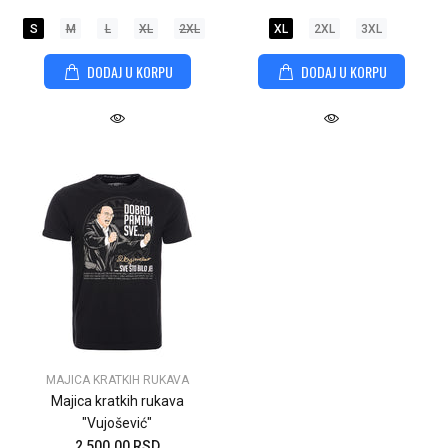
S
M
L
XL
2XL
XL
2XL
3XL
DODAJ U KORPU
DODAJ U KORPU
MAJICA KRATKIH RUKAVA
Majica kratkih rukava
"Vujošević"
2,500.00 RSD