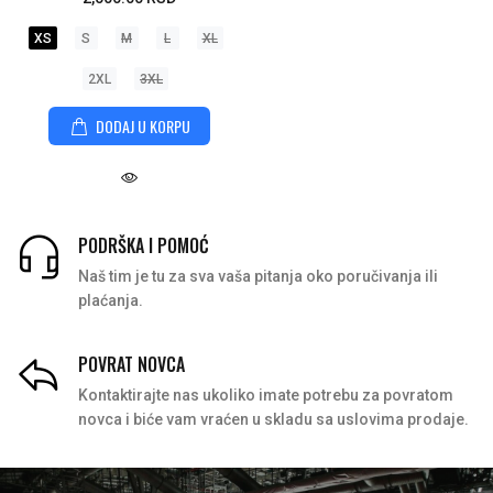
XS
S
M
L
XL
2XL
3XL
DODAJ U KORPU
PODRŠKA I POMOĆ
Naš tim je tu za sva vaša pitanja oko poručivanja ili
plaćanja.
POVRAT NOVCA
Kontaktirajte nas ukoliko imate potrebu za povratom
novca i biće vam vraćen u skladu sa uslovima prodaje.